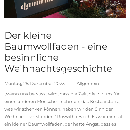
Der kleine
Baumwollfaden - eine
besinnliche
Weihnachtsgeschichte
Montag, 25. Dezember 2023
Allgemein
„Wenn uns bewusst wird, dass die Zeit, die wir uns für
einen anderen Menschen nehmen, das Kostbarste ist,
was wir schenken können, haben wir den Sinn der
Weihnacht verstanden." Roswitha Bloch Es war einmal
ein kleiner Baumwollfaden, der hatte Angst, dass es