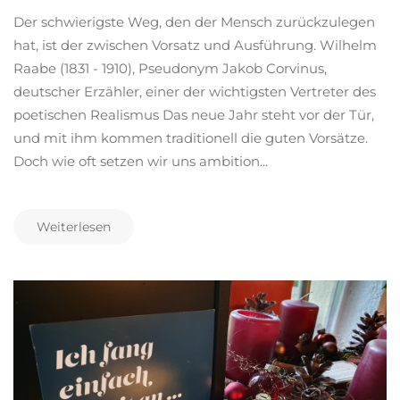
Der schwierigste Weg, den der Mensch zurückzulegen
hat, ist der zwischen Vorsatz und Ausführung. Wilhelm
Raabe (1831 - 1910), Pseudonym Jakob Corvinus,
deutscher Erzähler, einer der wichtigsten Vertreter des
poetischen Realismus Das neue Jahr steht vor der Tür,
und mit ihm kommen traditionell die guten Vorsätze.
Doch wie oft setzen wir uns ambition...
Weiterlesen